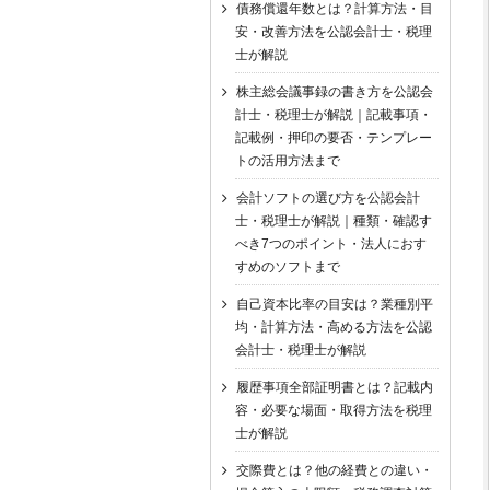
債務償還年数とは？計算方法・目
安・改善方法を公認会計士・税理
士が解説
株主総会議事録の書き方を公認会
計士・税理士が解説｜記載事項・
記載例・押印の要否・テンプレー
トの活用方法まで
会計ソフトの選び方を公認会計
士・税理士が解説｜種類・確認す
べき7つのポイント・法人におす
すめのソフトまで
自己資本比率の目安は？業種別平
均・計算方法・高める方法を公認
会計士・税理士が解説
履歴事項全部証明書とは？記載内
容・必要な場面・取得方法を税理
士が解説
交際費とは？他の経費との違い・