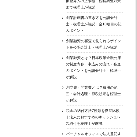
損金算入の上限額・税務調査対策
まで税理士が解説
創業計画書の書き方を公認会計
士・税理士が解説｜全10項目の記
入ポイント
創業融資の審査で見られるポイン
トを公認会計士・税理士が解説
創業融資とは？日本政策金融公庫
の制度内容・申込みの流れ・審査
のポイントを公認会計士・税理士
が解説
創立費・開業費とは？費用の範
囲・会計処理・節税効果を税理士
が解説
税金の納付方法7種類を徹底比較
｜法人におすすめのキャッシュレ
ス納付を税理士が解説
バーチャルオフィスで法人登記す