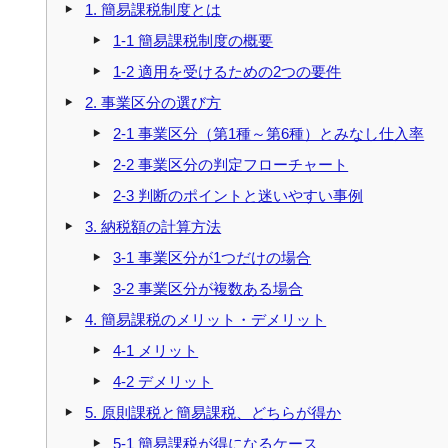
1. 簡易課税制度とは
1-1 簡易課税制度の概要
1-2 適用を受けるための2つの要件
2. 事業区分の選び方
2-1 事業区分（第1種～第6種）とみなし仕入率
2-2 事業区分の判定フローチャート
2-3 判断のポイントと迷いやすい事例
3. 納税額の計算方法
3-1 事業区分が1つだけの場合
3-2 事業区分が複数ある場合
4. 簡易課税のメリット・デメリット
4-1 メリット
4-2 デメリット
5. 原則課税と簡易課税、どちらが得か
5-1 簡易課税が得になるケース