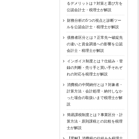
るデメリットは？対策と選び方を
公認会計士・税理士が解説
財務分析の5つの視点と診断ツー
ルを公認会計士・税理士が解説
債務者区分とは？正常先〜破綻先
の違いと資金調達への影響を公認
会計士・税理士が解説
インボイス制度とは？仕組み・登
録の判断・売り手と買い手それぞ
れの対応を税理士が解説
消費税の中間納付とは？対象者・
計算方法・会計処理・納付しなか
った場合の取扱いまで税理士が解
説
簡易課税制度とは？事業区分・計
算方法・原則課税との比較を税理
士が解説
【図解】消費税の仕組みを税理士