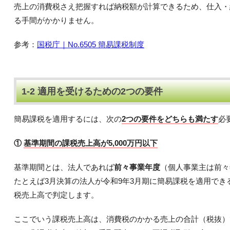
売上の消費税さえ把握すれば納税額が計算できるため、仕入・
る手間がかかりません。
参考：
国税庁｜No.6505 簡易課税制度
1-2 適用を受けるための2つの要件
簡易課税を適用するには、次の
2つの要件をどちらも満たす
必
①
基準期間の課税売上高が5,000万円以下
基準期間とは、法人であれば
前々事業年度
（個人事業主は前々
たとえば3月決算の法人が令和9年3月期に簡易課税を適用でき
税売上高で判定します。
ここでいう課税売上高は、消費税のかかる売上の合計（税抜）